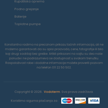
Kupatilska oprema
Podno grejanje
Baterije
Toplotne pumpe
Konstantno radimo na preciznom prikazu tačnih informacija, ali ne
možemo garantovati da su opisi proizvoda, cene, fotografije ili bilo
koji drugi sadržaji bez greške. Artikli prikazani na sajtu su deo naše
ponude i ne podrazumeva se dostupnost u svakom trenutku.
Raspoloživost robe i dodatne informacije možete proveriti pozivom
na telefon 011 22 50 502.
Copyright © 2026 .
Vodoterm
. Sva prava zadržava.
Koristimo sigurna plaćanja za :