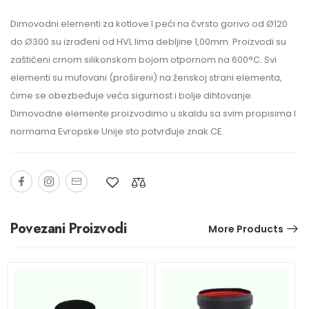
Dimovodni elementi za kotlove I peći na čvrsto gorivo od Ø120
do Ø300 su izrađeni od HVL lima debljine 1,00mm. Proizvodi su
zaštićeni crnom silikonskom bojom otpornom na 600°C. Svi
elementi su mufovani (prošireni) na ženskoj strani elementa,
čime se obezbeđuje veća sigurnost i bolje dihtovanje.
Dimovodne elemente proizvodimo u skaldu sa svim propisima I
normama Evropske Unije sto potvrđuje znak CE.
Povezani Proizvodi
More Products