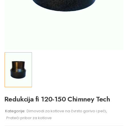
Redukcija fi 120-150 Chimney Tech
Kategorije:
Dimovodi za kotlove na čvrsto gorivo i peći
,
Prateći pribor za kotlove