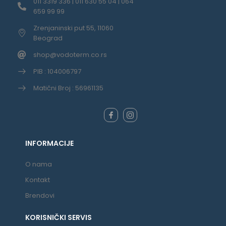
011 3319 336 | 011 630 55 04 | 064
659 99 99
Zrenjaninski put 55, 11060
Beograd
shop@vodoterm.co.rs
PIB : 104006797
Matični Broj : 56961135
INFORMACIJE
O nama
Kontakt
Brendovi
KORISNIČKI SERVIS