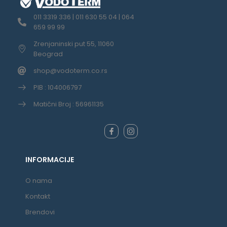
011 3319 336 | 011 630 55 04 | 064
659 99 99
Zrenjaninski put 55, 11060
Beograd
shop@vodoterm.co.rs
PIB : 104006797
Matični Broj : 56961135
INFORMACIJE
O nama
Kontakt
Brendovi