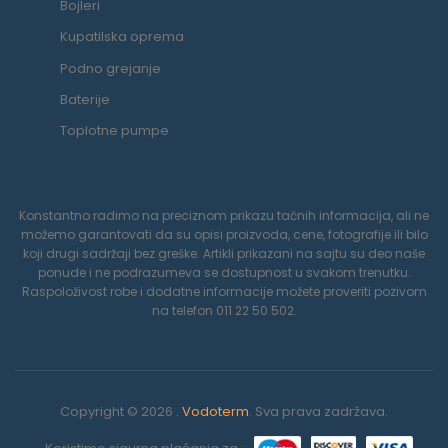
Bojleri
Kupatilska oprema
Podno grejanje
Baterije
Toplotne pumpe
Konstantno radimo na preciznom prikazu tačnih informacija, ali ne
možemo garantovati da su opisi proizvoda, cene, fotografije ili bilo
koji drugi sadržaji bez greške. Artikli prikazani na sajtu su deo naše
ponude i ne podrazumeva se dostupnost u svakom trenutku.
Raspoloživost robe i dodatne informacije možete proveriti pozivom
na telefon 011 22 50 502.
Copyright © 2026 .
Vodoterm
. Sva prava zadržava.