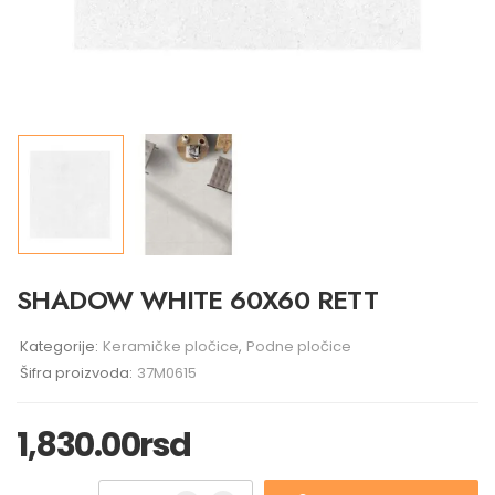
SHADOW WHITE 60X60 RETT
Kategorije:
Keramičke pločice
,
Podne pločice
Šifra proizvoda:
37M0615
1,830.00
rsd