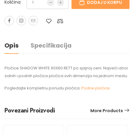
Količina:
DODAJ U KORPU
Opis
Specifikacija
Pločice SHADOW WHITE 60X60 RETT po sjajnoj ceni. Najveći izbor
zidnih i podnih pločica pločica svih dimenzija na jednom mestu.
Pogledajte kompletnu ponudu pločica:
Podne pločice
.
Povezani Proizvodi
More Products