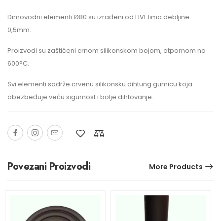
Dimovodni elementi Ø80 su izrađeni od HVL lima debljine
0,5mm.
Proizvodi su zaštićeni crnom silikonskom bojom, otpornom na
600°C.
Svi elementi sadrže crvenu silikonsku dihtung gumicu koja
obezbeđuje veću sigurnost i bolje dihtovanje.
Povezani Proizvodi
More Products