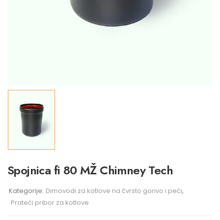
Spojnica fi 80 MŽ Chimney Tech
Kategorije:
Dimovodi za kotlove na čvrsto gorivo i peći
,
Prateći pribor za kotlove