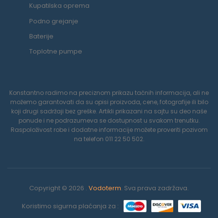
Kupatilska oprema
Podno grejanje
Baterije
Toplotne pumpe
Konstantno radimo na preciznom prikazu tačnih informacija, ali ne
možemo garantovati da su opisi proizvoda, cene, fotografije ili bilo
koji drugi sadržaji bez greške. Artikli prikazani na sajtu su deo naše
ponude i ne podrazumeva se dostupnost u svakom trenutku.
Raspoloživost robe i dodatne informacije možete proveriti pozivom
na telefon 011 22 50 502.
Copyright © 2026 .
Vodoterm
. Sva prava zadržava.
Koristimo sigurna plaćanja za :