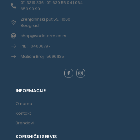
011 3319 336 | 011 630 55 04 | 064
659 99 99
Zrenjaninski put 55, 11060
Beograd
shop@vodoterm.co.rs
PIB : 104006797
Matični Broj : 56961135
INFORMACIJE
O nama
Kontakt
Brendovi
KORISNIČKI SERVIS