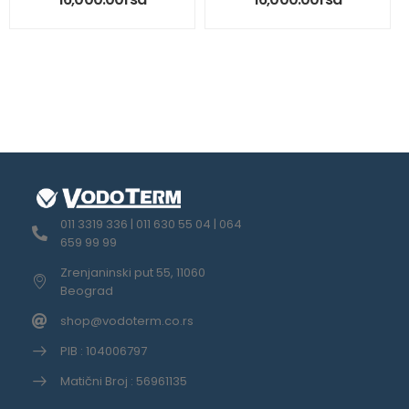
011 3319 336 | 011 630 55 04 | 064
659 99 99
Zrenjaninski put 55, 11060
Beograd
shop@vodoterm.co.rs
PIB : 104006797
Matični Broj : 56961135