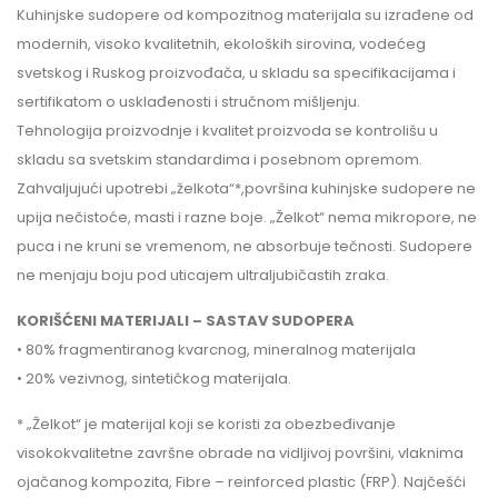
Kuhinjske sudopere od kompozitnog materijala su izrađene od
modernih, visoko kvalitetnih, ekoloških sirovina, vodećeg
svetskog i Ruskog proizvođača, u skladu sa specifikacijama i
sertifikatom o usklađenosti i stručnom mišljenju.
Tehnologija proizvodnje i kvalitet proizvoda se kontrolišu u
skladu sa svetskim standardima i posebnom opremom.
Zahvaljujući upotrebi „želkota“*,površina kuhinjske sudopere ne
upija nečistoće, masti i razne boje. „Želkot“ nema mikropore, ne
puca i ne kruni se vremenom, ne absorbuje tečnosti. Sudopere
ne menjaju boju pod uticajem ultraljubičastih zraka.
KORIŠĆENI MATERIJALI – SASTAV SUDOPERA
• 80% fragmentiranog kvarcnog, mineralnog materijala
• 20% vezivnog, sintetičkog materijala.
* „Želkot“ je materijal koji se koristi za obezbeđivanje
visokokvalitetne završne obrade na vidljivoj površini, vlaknima
ojačanog kompozita, Fibre – reinforced plastic (FRP). Najčešći