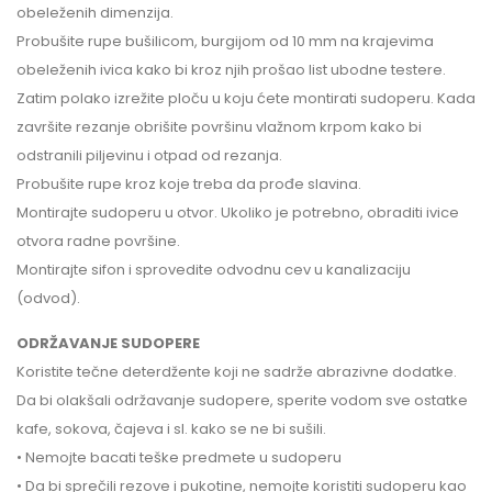
obeleženih dimenzija.
Probušite rupe bušilicom, burgijom od 10 mm na krajevima
obeleženih ivica kako bi kroz njih prošao list ubodne testere.
Zatim polako izrežite ploču u koju ćete montirati sudoperu. Kada
završite rezanje obrišite površinu vlažnom krpom kako bi
odstranili piljevinu i otpad od rezanja.
Probušite rupe kroz koje treba da prođe slavina.
Montirajte sudoperu u otvor. Ukoliko je potrebno, obraditi ivice
otvora radne površine.
Montirajte sifon i sprovedite odvodnu cev u kanalizaciju
(odvod).
ODRŽAVANJE SUDOPERE
Koristite tečne deterdžente koji ne sadrže abrazivne dodatke.
Da bi olakšali održavanje sudopere, sperite vodom sve ostatke
kafe, sokova, čajeva i sl. kako se ne bi sušili.
• Nemojte bacati teške predmete u sudoperu
• Da bi sprečili rezove i pukotine, nemojte koristiti sudoperu kao