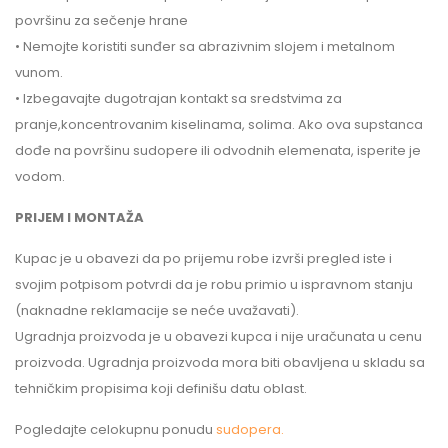
površinu za sečenje hrane
• Nemojte koristiti sunđer sa abrazivnim slojem i metalnom
vunom.
• Izbegavajte dugotrajan kontakt sa sredstvima za
pranje,koncentrovanim kiselinama, solima. Ako ova supstanca
dođe na površinu sudopere ili odvodnih elemenata, isperite je
vodom.
PRIJEM I MONTAŽA
Kupac je u obavezi da po prijemu robe izvrši pregled iste i
svojim potpisom potvrdi da je robu primio u ispravnom stanju
(naknadne reklamacije se neće uvažavati).
Ugradnja proizvoda je u obavezi kupca i nije uračunata u cenu
proizvoda. Ugradnja proizvoda mora biti obavljena u skladu sa
tehničkim propisima koji definišu datu oblast.
Pogledajte celokupnu ponudu
sudopera.