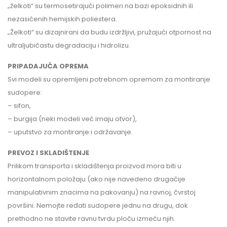
„želkoti“ su termosetirajući polimeri na bazi epoksidnih ili
nezasićenih hemijskih poliestera.
„Želkoti“ su dizajnirani da budu izdržljivi, pružajući otpornost na
ultraljubičastu degradaciju i hidrolizu.
PRIPADAJUĆA OPREMA
Svi modeli su opremljeni potrebnom opremom za montiranje
sudopere:
– sifon,
– burgija (neki modeli već imaju otvor),
– uputstvo za montiranje i održavanje.
PREVOZ I SKLADIŠTENJE
Prilikom transporta i skladištenja proizvod mora biti u
horizontalnom položaju (ako nije navedeno drugačije
manipulativnim znacima na pakovanju) na ravnoj, čvrstoj
površini. Nemojte ređati sudopere jednu na drugu, dok
prethodno ne stavite ravnu tvrdu ploču izmeću njih.