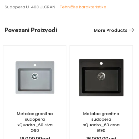
Sudopera U-403 ULGRAN –
Tehničke karakteristike
Povezani Proizvodi
More Products
Metalac granitna
Metalac granitna
sudopera
sudopera
xQuadro_60 siva
xQuadro_60 crna
Ø90
Ø90
16,000.00
rsd
16,000.00
rsd