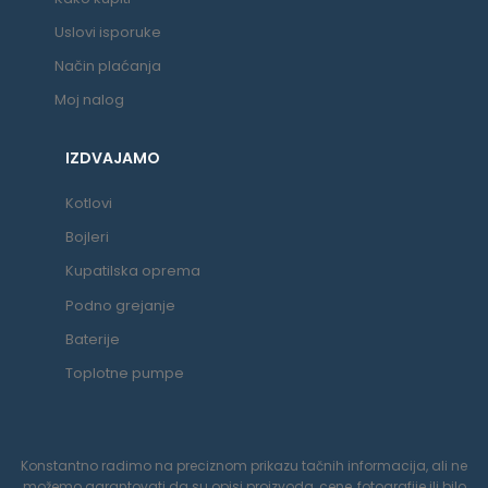
Uslovi isporuke
Način plaćanja
Moj nalog
IZDVAJAMO
Kotlovi
Bojleri
Kupatilska oprema
Podno grejanje
Baterije
Toplotne pumpe
Konstantno radimo na preciznom prikazu tačnih informacija, ali ne
možemo garantovati da su opisi proizvoda, cene, fotografije ili bilo