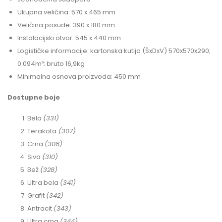
Ukupna veličina: 570 x 465 mm
Veličina posude: 390 x 180 mm
Instalacijski otvor: 545 x 440 mm
Logističke informacije: kartonska kutija (ŠxDxV) 570x570x290;
0.094m³; bruto 16,9kg
Minimalna osnova proizvoda: 450 mm
Dostupne boje
Bela
(331)
Terakota
(307)
Crna
(308)
Siva
(310)
Bež
(328)
Ultra bela
(341)
Grafit
(342)
Antracit
(343)
Ultra crna
(344)