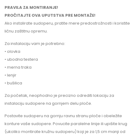
PRAVILA ZA MONTIRANJE!
PROČITAJTE OVA UPUTSTVA PRE MONTAŽE!
Ako instalirate sudoperu, pratite mere predostrožnosti i koristite
ličnu zaštitnu opremu.
Za instalaciju vam je potrebno:
• olovka
• ubodna testera
• merna traka
• lenjir
• bušilica
Za početak, neophodno je precizno odrediti lokaciju za
instalaciju sudopere na gornjem delu ploče.
Postavite sudoperu na gornju ravnu stranu ploče i obeležite
konture vaše sudopere. Povucite paralelne linije ili upišite krug
(ukoliko montirate kružnu sudoperu) koji je za 1,5 cm manji od