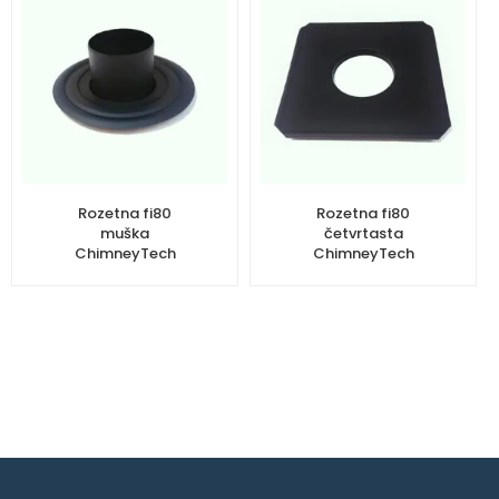
Rozetna fi80
Rozetna fi80
muška
četvrtasta
ChimneyTech
ChimneyTech