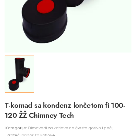
T-komad sa kondenz lončetom fi 100-
120 ŽŽ Chimney Tech
Kategorije:
Dimovodi za kotlove na čvrsto gorivo i peći
,
Prateći pribor za kotlove