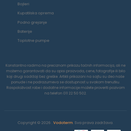
Bojleri
Kupatilska oprema
Podno grejanje
Baterije
Toplotne pumpe
Konstantno radimo na preciznom prikazu tačnih informacija, ali ne
možemo garantovati da su opisi proizvoda, cene, fotografije ili bilo
koji drugi sadržaji bez greške. Artikli prikazani na sajtu su deo naše
ponude i ne podrazumeva se dostupnost u svakom trenutku.
Raspoloživost robe i dodatne informacije možete proveriti pozivom
na telefon 011 22 50 502.
Copyright © 2026 .
Vodoterm
. Sva prava zadržava.