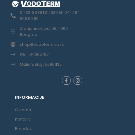
011 3319 336 | 011 630 55 04 | 064
659 99 99
Zrenjaninski put 55, 11060
Beograd
shop@vodoterm.co.rs
PIB : 104006797
Matični Broj : 56961135
INFORMACIJE
O nama
Kontakt
Brendovi