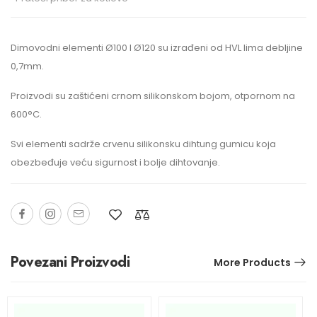
Dimovodni elementi Ø100 I Ø120 su izrađeni od HVL lima debljine
0,7mm.
Proizvodi su zaštićeni crnom silikonskom bojom, otpornom na
600°C.
Svi elementi sadrže crvenu silikonsku dihtung gumicu koja
obezbeđuje veću sigurnost i bolje dihtovanje.
Povezani Proizvodi
More Products