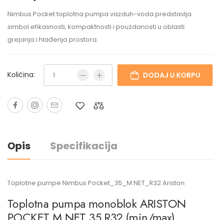
Nimbus Pocket toplotna pumpa vazduh-voda predstavlja
simbol efikasnosti, kompaktnosti i pouzdanosti u oblasti
grejanja i hlađenja prostora.
Količina:
DODAJ U KORPU
Opis
Specifikacija
Toplotne pumpe Nimbus Pocket_35_M NET_R32 Ariston
Toplotna pumpa monoblok ARISTON
POCKET M NET 35 R32 (min/max)