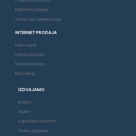
Politika privatnosti
Najčešća pitanja
Garancija i reklamacija
INTERNET PRODAJA
Kako kupiti
Uslovi isporuke
Način plaćanja
Moj nalog
IZDVAJAMO
Kotlovi
Bojleri
Kupatilska oprema
Podno grejanje