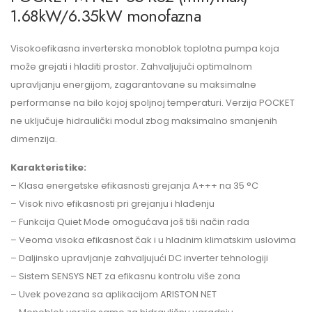
1.68kW/6.35kW monofazna
Visokoefikasna inverterska monoblok toplotna pumpa koja
može grejati i hladiti prostor. Zahvaljujući optimalnom
upravljanju energijom, zagarantovane su maksimalne
performanse na bilo kojoj spoljnoj temperaturi. Verzija POCKET
ne uključuje hidraulički modul zbog maksimalno smanjenih
dimenzija.
Karakteristike:
– Klasa energetske efikasnosti grejanja A+++ na 35 °C
– Visok nivo efikasnosti pri grejanju i hlađenju
– Funkcija Quiet Mode omogućava još tiši način rada
– Veoma visoka efikasnost čak i u hladnim klimatskim uslovima
– Daljinsko upravljanje zahvaljujući DC inverter tehnologiji
– Sistem SENSYS NET za efikasnu kontrolu više zona
– Uvek povezana sa aplikacijom ARISTON NET