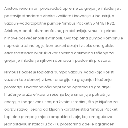
Ariston, renomirani proizvođač opreme za grejanje i hlađenje ,
postavlja standarde visoke kvalitete i inovacije u industriji, a
vazduh-voda toplotne pumpe Nimbus Pocket 35 M NET R32,
Ariston, monoblok, monofazna, predstavljaju vrhunski primer
njihove posvećenosti izvrsnosti. Ova toplotna pumpa kombinuje
naprednu tehnologiju, kompaktni dizajn i visoku energetsku
efikasnost kako bi pružila korisnicima optimalno rešenje za
grejanje i hlađenje njihovih domova ili poslovnih prostora.
Nimbus Pocket je toplotna pumpa vazduh-voda koja koristi
vazduh kao obnovljivi izvor energije za grejanje i hlađenje
prostorija. Ova tehnološki napredna oprema za grejanje i
hlađenje pruža efikasno rešenje koje smanjuje potrošnju
energije i negativan uticaj na životnu sredinu, što je ključno za
održivi razvoj. Jedna od ključnih karakteristika Nimbus Pocket
toplotne pumpe je njen kompaktni dizajn, koji omogućava
jednostavnu instalaciju čak i u prostorima gde je ograničen