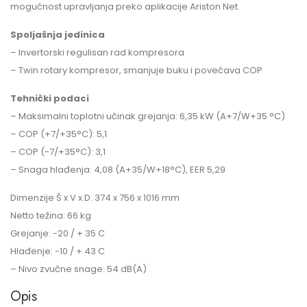
mogućnost upravljanja preko aplikacije Ariston Net.
Spoljašnja jedinica
– Invertorski regulisan rad kompresora
– Twin rotary kompresor, smanjuje buku i povećava COP
Tehnički podaci
– Maksimalni toplotni učinak grejanja: 6,35 kW (A+7/W+35 °C)
– COP (+7/+35°C): 5,1
– COP (-7/+35°C): 3,1
– Snaga hlađenja: 4,08 (A+35/W+18°C), EER 5,29
Dimenzije Š x V x D: 374 x 756 x 1016 mm
Netto težina: 66 kg
Grejanje: -20 / + 35 C
Hlađenje: -10 / + 43 C
– Nivo zvučne snage: 54 dB(A)
Opis