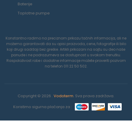
Baterije
Toplotne pumpe
Konstantno radimo na preciznom prikazu tačnih informacija, ali ne
možemo garantovati da su opisi proizvoda, cene, fotografije ili bilo
koji drugi sadržaji bez greške. Artikli prikazani na sajtu su deo naše
ponude i ne podrazumeva se dostupnost u svakom trenutku.
Raspoloživost robe i dodatne informacije možete proveriti pozivom
na telefon 011 22 50 502.
Copyright © 2026 .
Vodoterm
. Sva prava zadržava.
Koristimo sigurna plaćanja za :
0
Koristimo kolačiće da poboljšamo vaše iskustvo na našoj veb