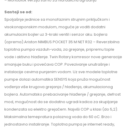
– Monoblok verzija samo za hidrauličnu ugradnju
Sastoji se od:
Spoljašnje jedinice sa monofaznim strujnim priključkom i
visokonaponskim modulom, moguće je voditi dodatni
akumulacini bojler uz 3-kraki ventil i senzor aku. bojlera
(oprema).Ariston NIMBUS POCKET 35 M NET R32 – Reverzibilna
toplotna pumpa vazduh-voda, za grejanje, pripremu tople
vode i aktivno hlađenje. Twin Rotary komresor nove generacije
smanjuje buku i povećava COP. Povezivanje unutrašnje i
instalacije cevima punjenim vodom. Uz sve modele toplotne
pumpe dolazi automatika SENSYS koja pruža mogućnost
vođenja više krugova grejanja / hlađenja, akumulacionog
bojlera. Automatsko prebacivanje hlađenje / grejanje, defrost
mod, mogućnost da se dodatno ugradi kadica za skupljanje
kondenzata sa elektro grejačem. Najviši COP u klasi (do 5,2).
Maksimalna temepratura polaznog voda do 60 oC. Brzo i
jednostavno instaliranje. Toplotna pumpa je internet ready,