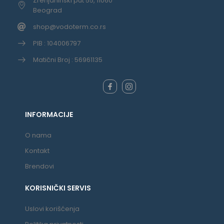
Zrenjaninski put 55, 11060
Beograd
shop@vodoterm.co.rs
PIB : 104006797
Matični Broj : 56961135
INFORMACIJE
O nama
Kontakt
Brendovi
KORISNIČKI SERVIS
Uslovi korišćenja