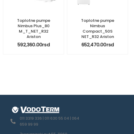
Toplotne pumpe
Toplotne pumpe
Nimbus Plus_80
Nimbus
M_T_NET_R32
Compact_50S
Ariston
NET_R32 Ariston
592,360.00
rsd
652,470.00
rsd
011 3319 336 | 011 630 55 04 | 064
659 99 99