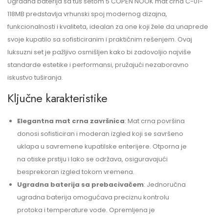
Ugradna baterija sa tuš setom 5 COPEN NOOK mat crna C-01-
118MB predstavlja vrhunski spoj modernog dizajna,
funkcionalnosti i kvaliteta, idealan za one koji žele da unaprede
svoje kupatilo sa sofisticiranim i praktičnim rešenjem. Ovaj
luksuzni set je pažljivo osmišljen kako bi zadovoljio najviše
standarde estetike i performansi, pružajući nezaboravno
iskustvo tuširanja.
Ključne karakteristike
Elegantna mat crna završnica
: Mat crna površina
donosi sofisticiran i moderan izgled koji se savršeno
uklapa u savremene kupatilske enterijere. Otporna je
na otiske prstiju i lako se održava, osiguravajući
besprekoran izgled tokom vremena.
Ugradna baterija sa prebacivačem
: Jednoručna
ugradna baterija omogućava preciznu kontrolu
protoka i temperature vode. Opremljena je