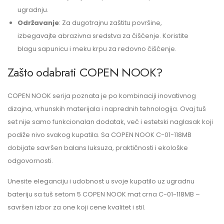
ugradnju.
Održavanje
: Za dugotrajnu zaštitu površine,
izbegavajte abrazivna sredstva za čišćenje. Koristite
blagu sapunicu i meku krpu za redovno čišćenje.
Zašto odabrati COPEN NOOK?
COPEN NOOK serija poznata je po kombinaciji inovativnog
dizajna, vrhunskih materijala i naprednih tehnologija. Ovaj tuš
set nije samo funkcionalan dodatak, već i estetski naglasak koji
podiže nivo svakog kupatila. Sa COPEN NOOK C-01-118MB
dobijate savršen balans luksuza, praktičnosti i ekološke
odgovornosti.
Unesite eleganciju i udobnost u svoje kupatilo uz ugradnu
bateriju sa tuš setom 5 COPEN NOOK mat crna C-01-118MB –
savršen izbor za one koji cene kvalitet i stil.