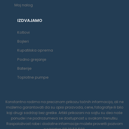
Moj nalog
IZDVAJAMO
Kotlovi
Bojleri
Kupatilska oprema
Podno grejanje
Baterije
Toplotne pumpe
Konstantno radimo na preciznom prikazu tačnih informacija, ali ne
možemo garantovati da su opisi proizvoda, cene, fotografije ili bilo
koji drugi sadržaji bez greške. Artikli prikazani na sajtu su deo naše
ponude i ne podrazumeva se dostupnost u svakom trenutku.
Raspoloživost robe i dodatne informacije možete proveriti pozivom