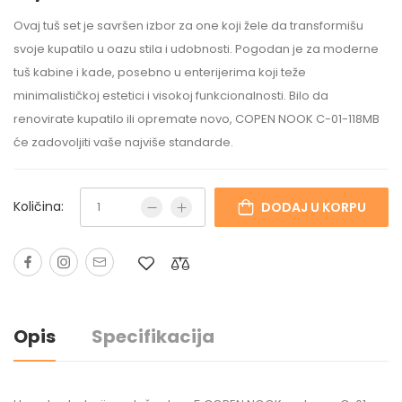
Ovaj tuš set je savršen izbor za one koji žele da transformišu
svoje kupatilo u oazu stila i udobnosti. Pogodan je za moderne
tuš kabine i kade, posebno u enterijerima koji teže
minimalističkoj estetici i visokoj funkcionalnosti. Bilo da
renovirate kupatilo ili opremate novo, COPEN NOOK C-01-118MB
će zadovoljiti vaše najviše standarde.
Količina:
DODAJ U KORPU
Opis
Specifikacija