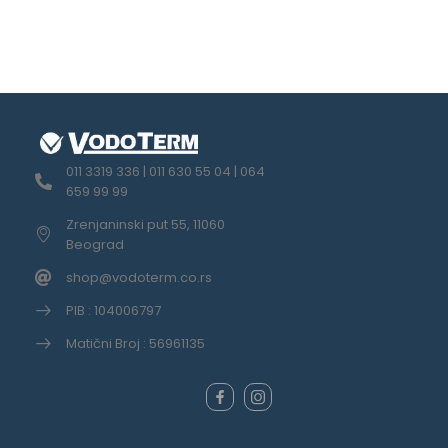
011 3319 336 | 011 630 55 04 | 064
659 99 99
Zrenjaninski put 55, 11060
Beograd
shop@vodoterm.co.rs
PIB : 104006797
Matični Broj : 56961135