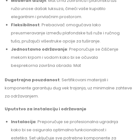
Moderan dizajn
: Mat crna završnica i plafonska tuš
ruža unose dašak luksuza, čineći vaše kupatilo
elegantnim i privlačnim prostorom.
Fleksibilnost
: Prebacivač omogućava lako
preusmeravanje između plafondske tuš ruže i ručnog
tuša, pružajući višestruke opcije za tuširanje.
Jednostavno održavanje
: Preporučuje se čišćenje
mekom krpom i vodom kako bi se očuvala
besprekorna završna obrada. Mat
Dugotrajna pouzdanost
: Sertifikovani materijali i
komponente garantuju dug vek trajanja, uz minimalne zahteve
za održavanjem.
Uputstvo za instalaciju i održavanje
Instalacija
: Preporučuje se profesionalna ugradnja
kako bi se osigurala optimalna funkcionalnost i
estetika. Set uključuje sve potrebne komponente za