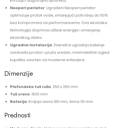
koroziju i dugotrajnu upotrebu.
Neoperl perlator
: Ugrađeni Neoperl perlator
optimizuje protok vode, smanjujući potrošnju do 50%
bez kompromisa na performansama. Ova ekološka
tehnologija doprinosi uštedi energije i smanjenju
ekološkog otiska.
Ugradna instalacija
: Diskretna ugradnja baterije
oslobađa prostor i pruža uredan, minimalistički izgled
kupatila, savršen za moderne enterijere.
Dimenzije
Plafondska tuš ruža
: 250 x 250 mm
Tuš crevo
: 1500 mm
Baterija
: Krajnja visina 180 mm, širina 110 mm
Prednosti