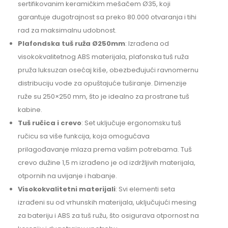
sertifikovanim keramičkim mešačem Ø35, koji
garantuje dugotrajnost sa preko 80.000 otvaranja i tihi
rad za maksimalnu udobnost.
Plafondska tuš ruža Ø250mm
: Izrađena od
visokokvalitetnog ABS materijala, plafonska tuš ruža
pruža luksuzan osećaj kiše, obezbeđujući ravnomernu
distribuciju vode za opuštajuće tuširanje. Dimenzije
ruže su 250×250 mm, što je idealno za prostrane tuš
kabine.
Tuš ručica i crevo
: Set uključuje ergonomsku tuš
ručicu sa više funkcija, koja omogućava
prilagođavanje mlaza prema vašim potrebama. Tuš
crevo dužine 1,5 m izrađeno je od izdržljivih materijala,
otpornih na uvijanje i habanje.
Visokokvalitetni materijali
: Svi elementi seta
izrađeni su od vrhunskih materijala, uključujući mesing
za bateriju i ABS za tuš ružu, što osigurava otpornost na