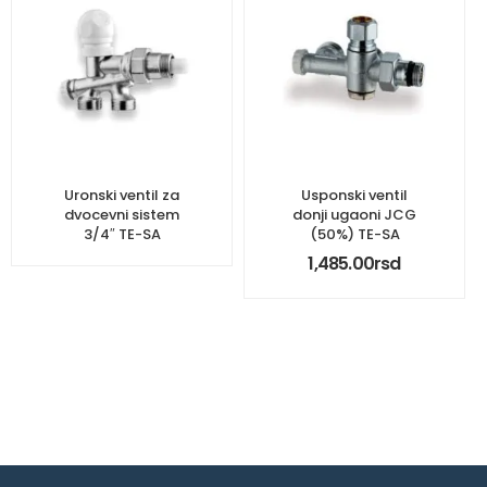
Uronski ventil za
Usponski ventil
dvocevni sistem
donji ugaoni JCG
3/4″ TE-SA
(50%) TE-SA
1,485.00
rsd