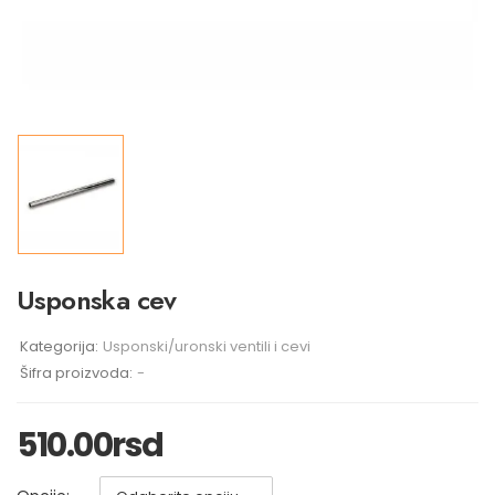
Usponska cev
Kategorija:
Usponski/uronski ventili i cevi
Šifra proizvoda:
-
510.00
rsd