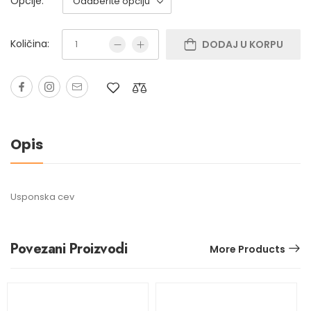
Opcije:
Količina:
DODAJ U KORPU
Opis
Usponska cev
Povezani Proizvodi
More Products