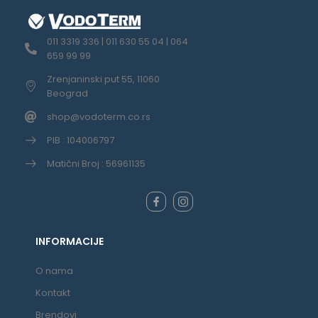
011 3319 336 | 011 630 55 04 | 064
659 99 99
Zrenjaninski put 55, 11060
Beograd
shop@vodoterm.co.rs
PIB : 104006797
Matični Broj : 56961135
INFORMACIJE
O nama
Kontakt
Brendovi