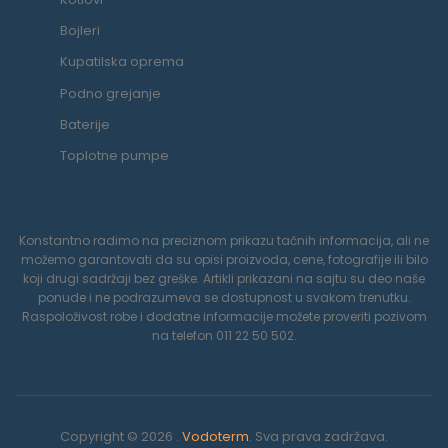
Bojleri
Kupatilska oprema
Podno grejanje
Baterije
Toplotne pumpe
Konstantno radimo na preciznom prikazu tačnih informacija, ali ne
možemo garantovati da su opisi proizvoda, cene, fotografije ili bilo
koji drugi sadržaji bez greške. Artikli prikazani na sajtu su deo naše
ponude i ne podrazumeva se dostupnost u svakom trenutku.
Raspoloživost robe i dodatne informacije možete proveriti pozivom
na telefon 011 22 50 502.
Copyright © 2026 .
Vodoterm
. Sva prava zadržava.