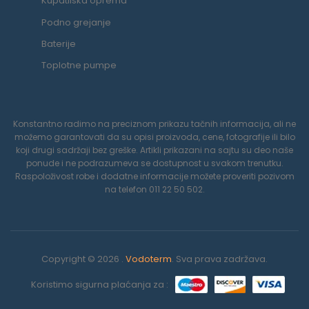
Kupatilska oprema
Podno grejanje
Baterije
Toplotne pumpe
Konstantno radimo na preciznom prikazu tačnih informacija, ali ne
možemo garantovati da su opisi proizvoda, cene, fotografije ili bilo
koji drugi sadržaji bez greške. Artikli prikazani na sajtu su deo naše
ponude i ne podrazumeva se dostupnost u svakom trenutku.
Raspoloživost robe i dodatne informacije možete proveriti pozivom
na telefon 011 22 50 502.
Copyright © 2026 .
Vodoterm
. Sva prava zadržava.
Koristimo sigurna plaćanja za :