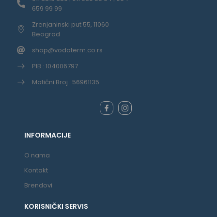
659 99 99
Zrenjaninski put 55, 11060
Beograd
shop@vodoterm.co.rs
PIB : 104006797
Matični Broj : 56961135
INFORMACIJE
O nama
Kontakt
Brendovi
KORISNIČKI SERVIS