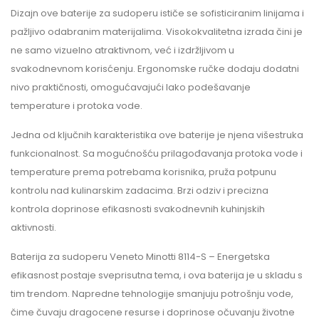
Dizajn ove baterije za sudoperu ističe se sofisticiranim linijama i
pažljivo odabranim materijalima. Visokokvalitetna izrada čini je
ne samo vizuelno atraktivnom, već i izdržljivom u
svakodnevnom korisćenju. Ergonomske ručke dodaju dodatni
nivo praktičnosti, omogućavajući lako podešavanje
temperature i protoka vode.
Jedna od ključnih karakteristika ove baterije je njena višestruka
funkcionalnost. Sa mogućnošću prilagođavanja protoka vode i
temperature prema potrebama korisnika, pruža potpunu
kontrolu nad kulinarskim zadacima. Brzi odziv i precizna
kontrola doprinose efikasnosti svakodnevnih kuhinjskih
aktivnosti.
Baterija za sudoperu Veneto Minotti 8114-S – Energetska
efikasnost postaje sveprisutna tema, i ova baterija je u skladu s
tim trendom. Napredne tehnologije smanjuju potrošnju vode,
čime čuvaju dragocene resurse i doprinose očuvanju životne