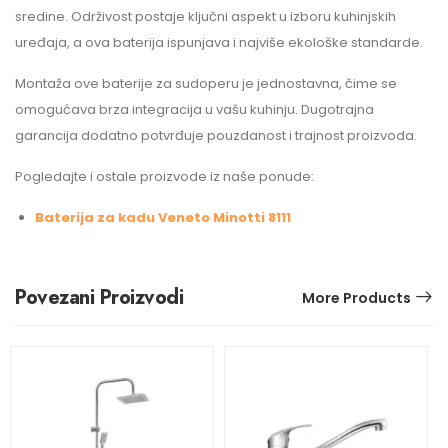
sredine. Održivost postaje ključni aspekt u izboru kuhinjskih
uređaja, a ova baterija ispunjava i najviše ekološke standarde.
Montaža ove baterije za sudoperu je jednostavna, čime se
omogućava brza integracija u vašu kuhinju. Dugotrajna
garancija dodatno potvrđuje pouzdanost i trajnost proizvoda.
Pogledajte i ostale proizvode iz naše ponude:
Baterija za kadu Veneto Minotti 8111
Povezani Proizvodi
More Products