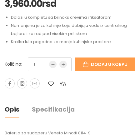
3,960.00
rsd
Dolazi u kompletu sa brinoks crevima i fiksatorom
Namenjena je za kuhinje koje dobijaju vodu iz centralnog
bojlera i za rad pod visokim pritiskom
Kratka lula pogodna za manje kuhinjske prostore
Količina:
DODAJ U KORPU
Opis
Specifikacija
Baterija za sudoperu Veneto Minotti 8114-S