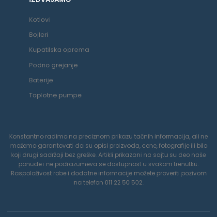
Kotlovi
Bojleri
Kupatilska oprema
Podno grejanje
Baterije
Toplotne pumpe
Konstantno radimo na preciznom prikazu tačnih informacija, ali ne
možemo garantovati da su opisi proizvoda, cene, fotografije ili bilo
koji drugi sadržaji bez greške. Artikli prikazani na sajtu su deo naše
ponude i ne podrazumeva se dostupnost u svakom trenutku.
Raspoloživost robe i dodatne informacije možete proveriti pozivom
na telefon 011 22 50 502.