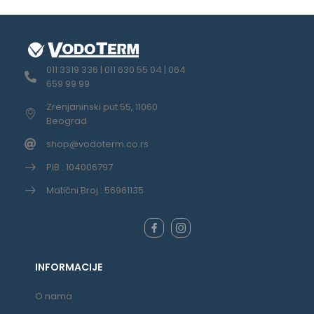
011 3319 336 | 011 630 55 04 | 064
659 99 99
Zrenjaninski put 55, 11060
Beograd
shop@vodoterm.co.rs
PIB : 104006797
Matični Broj : 56961135
INFORMACIJE
O nama