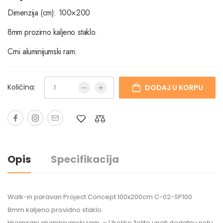
Dimenzija (cm): 100×200
8mm prozirno kaljeno staklo.
Crni aluminijumski ram.
Količina:
DODAJ U KORPU
Opis
Specifikacija
Walk-in paravan Project ​Concept 100x200cm C-02-SP100
8mm kaljeno providno staklo.
Hromirani aluminijumski ram. – Ukoliko želite uneti dodatnu notu