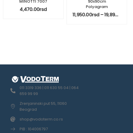
MINOTTI 7007
90x90cm
Polyagram
4,470.00
rsd
11,950.00
rsd
–
19,890.00
rsd
011 3319 336 | 011 630 55 04 | 064
659 99 99
Zrenjaninski put 55, 11060
Beograd
shop@vodoterm.co.rs
PIB : 104006797