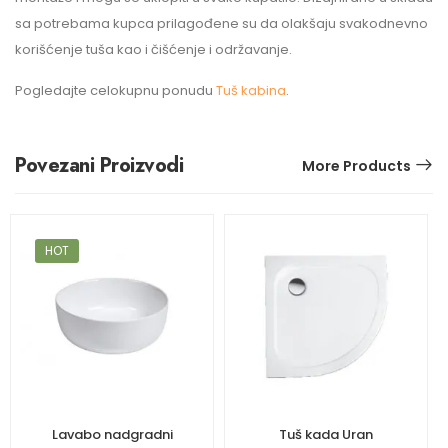
sa potrebama kupca prilagođene su da olakšaju svakodnevno
korišćenje tuša kao i čišćenje i održavanje.
Pogledajte celokupnu ponudu
Tuš kabina
.
Povezani Proizvodi
More Products
HOT
Lavabo nadgradni
Tuš kada Uran