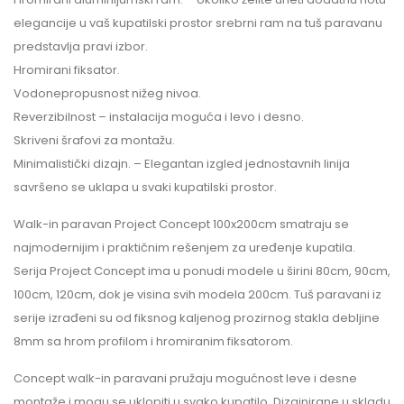
elegancije u vaš kupatilski prostor srebrni ram na tuš paravanu
predstavlja pravi izbor.
Hromirani fiksator.
Vodonepropusnost nižeg nivoa.
Reverzibilnost – instalacija moguća i levo i desno.
Skriveni šrafovi za montažu.
Minimalistički dizajn. – Elegantan izgled jednostavnih linija
savršeno se uklapa u svaki kupatilski prostor.
Walk-in paravan Project ​Concept 100x200cm smatraju se
najmodernijim i praktičnim rešenjem za uređenje kupatila.
Serija Project Concept ima u ponudi modele u širini 80cm, 90cm,
100cm, 120cm, dok je visina svih modela 200cm. Tuš paravani iz
serije izrađeni su od fiksnog kaljenog prozirnog stakla debljine
8mm sa hrom profilom i hromiranim fiksatorom.
Concept walk-in paravani pružaju mogućnost leve i desne
montaže i mogu se uklopiti u svako kupatilo. Dizajnirane u skladu