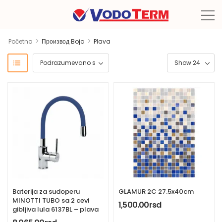
>
>
Početna
Производ Boja
Plava
Baterija za sudoperu
GLAMUR 2C 27.5x40cm
MINOTTI TUBO sa 2 cevi
1,500.00
rsd
gibljiva lula 6137BL – plava