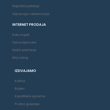
Najčešća pitanja
Garancija i reklamacija
INTERNET PRODAJA
Kako kupiti
Uslovi isporuke
Način plaćanja
Moj nalog
IZDVAJAMO
Kotlovi
Bojleri
Kupatilska oprema
Podno grejanje