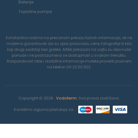
Baterije
Toplotne pumpe
Konstantno radimo na preciznom prikazu tačnih informacija, ali ne
možemo garantovati da su opisi proizvoda, cene, fotografije ili bilo
koji drugi sadržaji bez greške. Artikli prikazani na sajtu su deo naše
ponude i ne podrazumeva se dostupnost u svakom trenutku.
Raspoloživost robe i dodatne informacije možete proveriti pozivom
na telefon 011 22 50 502.
Copyright © 2026 .
Vodoterm
. Sva prava zadržava.
Koristimo sigurna plaćanja za :
0
Koristimo kolačiće da poboljšamo vaše iskustvo na našoj veb
stranici. Pregledavanjem ove veb stranice prihvatate našu