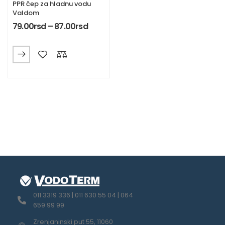
PPR čep za hladnu vodu
Valdom
79.00
rsd
–
87.00
rsd
011 3319 336 | 011 630 55 04 | 064
659 99 99
Zrenjaninski put 55, 11060