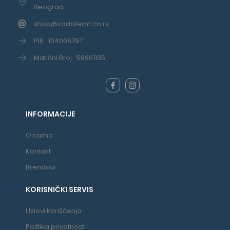
Beograd
shop@vodoterm.co.rs
PIB : 104006797
Matični Broj : 56961135
INFORMACIJE
O nama
Kontakt
Brendovi
KORISNIČKI SERVIS
Uslovi korišćenja
Politika privatnosti