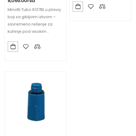
8,065.00
rsd
Minotti Tubo 6137BL u plavoj
boji sa gibljivim izlivom –
savremeno rešenje za
kuhinje pod visokim
pritiskom, sa praktičnim
dizajnom i jednostavnom
upotrebom.