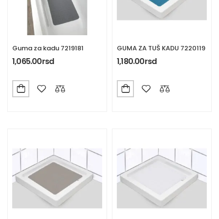
Guma za kadu 7219181
GUMA ZA TUŠ KADU 7220119
1,065.00
rsd
1,180.00
rsd