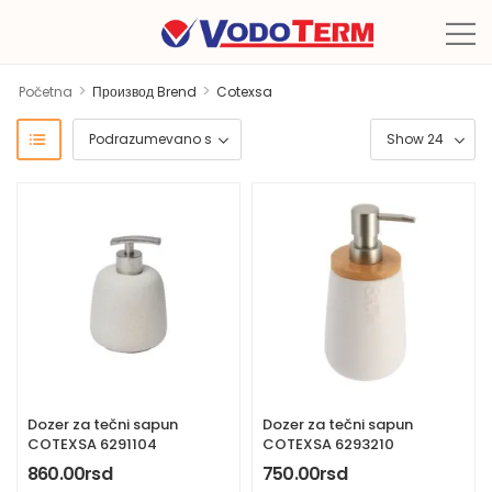
>
>
Početna
Производ Brend
Cotexsa
Dozer za tečni sapun
Dozer za tečni sapun
COTEXSA 6291104
COTEXSA 6293210
860.00
rsd
750.00
rsd