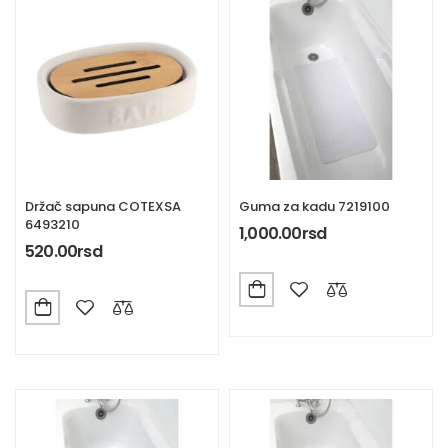
Držač sapuna COTEXSA
Guma za kadu 7219100
6493210
1,000.00
rsd
520.00
rsd