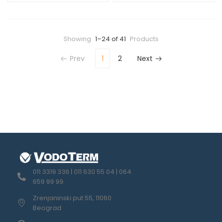
Showing
1–24 of 41
Products
Prev
1
2
Next
011 3319 336 | 011 630 55 04 | 064
659 99 99
Zrenjaninski put 55, 11060
Beograd