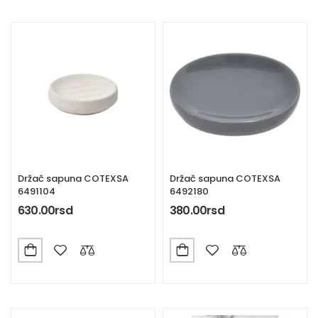
Držač sapuna COTEXSA
Držač sapuna COTEXSA
6491104
6492180
630.00
rsd
380.00
rsd