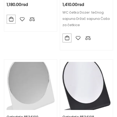
1,180.00
rsd
1,410.00
rsd
WC četka Dozer tečnog
sapuna Držač sapuna Čaša
za četkice
Ogledalo 8534100
Ogledalo 8534108