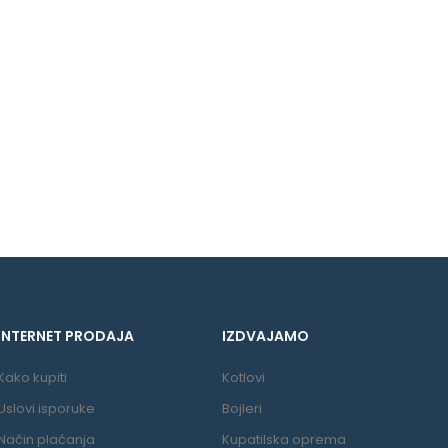
INTERNET PRODAJA
IZDVAJAMO
Kako kupiti
Kotlovi
Uslovi isporuke
Bojleri
Način plaćanja
Kupatilska oprema