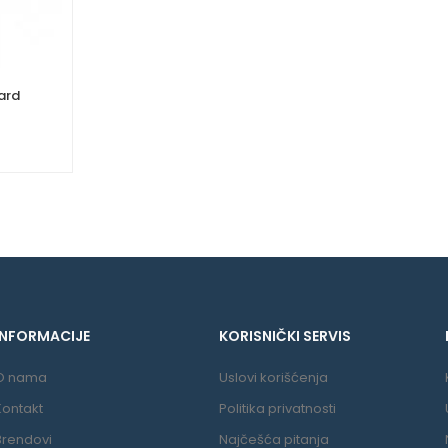
ard
INFORMACIJE
KORISNIČKI SERVIS
O nama
Uslovi korišćenja
Kontakt
Politika privatnosti
Brendovi
Najčešća pitanja