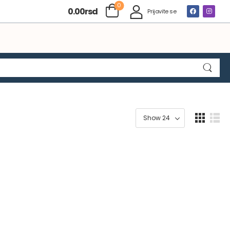
0
0.00
rsd
Prijavite se