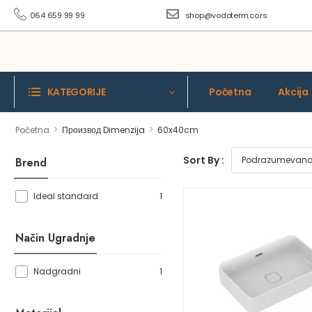
064 659 99 99
shop@vodoterm.co.rs
KATEGORIJE
Početna
Akcija
>
>
Početna
Производ Dimenzija
60x40cm
Sort By :
Brend
1
Ideal standard
Način Ugradnje
1
Nadgradni