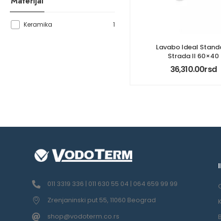
Materijal
1
Keramika
Lavabo Ideal Stand
Strada II 60×40
36,310.00
rsd
011 3319 336 | 011 630 55 04 | 064 659 99 99
Zrenjaninski put 55, 11060 Beograd
shop@vodoterm.co.rs