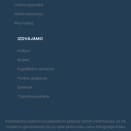
Uslovi isporuke
Način plaćanja
Moj nalog
IZDVAJAMO
Kotlovi
Bojleri
Kupatilska oprema
Podno grejanje
Baterije
Toplotne pumpe
Konstantno radimo na preciznom prikazu tačnih informacija, ali ne
možemo garantovati da su opisi proizvoda, cene, fotografije ili bilo