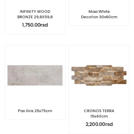
INFINITY WOOD
Maxi White
BRONZE 29,8X59,8
Decofon 30x60cm
1,750.00
rsd
Pax Gris 25x75cm
CRONOS TERRA
15x40cm
2,200.00
rsd