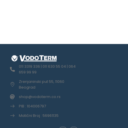
011 3319 336 | 011 630 55 04 | 064
659 99 99
Zrenjaninski put 55, 11060
Beograd
shop@vodoterm.co.rs
PIB : 104006797
Matični Broj : 56961135