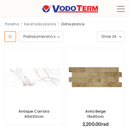
>
>
Početna
Keramičke pločice
Zidne pločice
Antique Carrara
Avila Beige
40x120cm
15x40cm
2,200.00
rsd