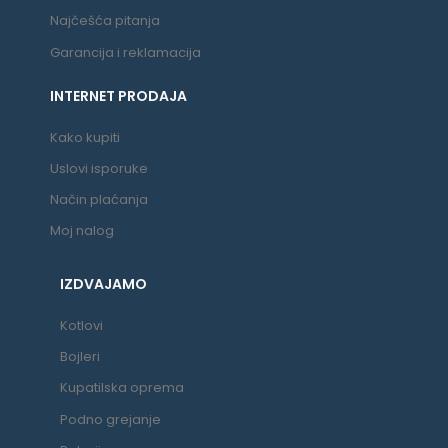
Najčešća pitanja
Garancija i reklamacija
INTERNET PRODAJA
Kako kupiti
Uslovi isporuke
Način plaćanja
Moj nalog
IZDVAJAMO
Kotlovi
Bojleri
Kupatilska oprema
Podno grejanje