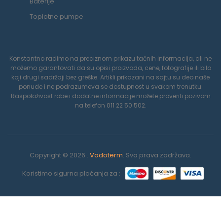
Baterije
Toplotne pumpe
Konstantno radimo na preciznom prikazu tačnih informacija, ali ne
možemo garantovati da su opisi proizvoda, cene, fotografije ili bilo
koji drugi sadržaji bez greške. Artikli prikazani na sajtu su deo naše
ponude i ne podrazumeva se dostupnost u svakom trenutku.
Raspoloživost robe i dodatne informacije možete proveriti pozivom
na telefon 011 22 50 502.
Copyright © 2026 .
Vodoterm
. Sva prava zadržava.
Koristimo sigurna plaćanja za :
0
Koristimo kolačiće da poboljšamo vaše iskustvo na našoj veb
stranici. Pregledavanjem ove veb stranice prihvatate našu