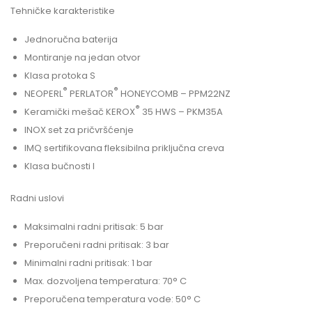
Tehničke karakteristike
Jednoručna baterija
Montiranje na jedan otvor
Klasa protoka S
®
®
NEOPERL
PERLATOR
HONEYCOMB – PPM22NZ
®
Keramički mešač KEROX
35 HWS – PKM35A
INOX set za pričvršćenje
IMQ sertifikovana fleksibilna priključna creva
Klasa bučnosti I
Radni uslovi
Maksimalni radni pritisak: 5 bar
Preporučeni radni pritisak: 3 bar
Minimalni radni pritisak: 1 bar
Max. dozvoljena temperatura: 70° C
Preporučena temperatura vode: 50° C