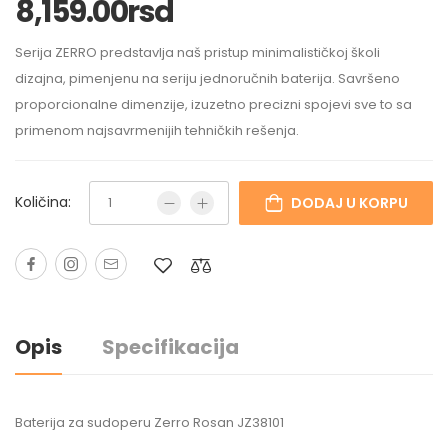
8,159.00
rsd
Serija ZERRO predstavlja naš pristup minimalističkoj školi
dizajna, pimenjenu na seriju jednoručnih baterija. Savršeno
proporcionalne dimenzije, izuzetno precizni spojevi sve to sa
primenom najsavrmenijih tehničkih rešenja.
Količina:
DODAJ U KORPU
Opis
Specifikacija
Baterija za sudoperu Zerro Rosan JZ38101