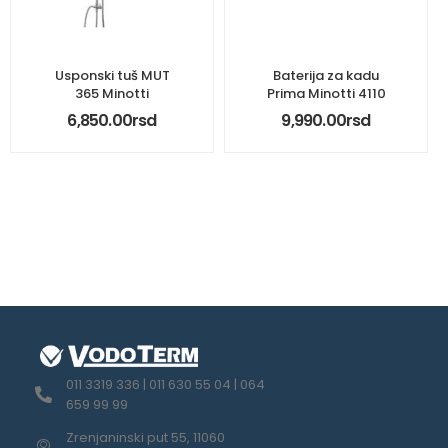
Usponski tuš MUT
Baterija za kadu
365 Minotti
Prima Minotti 4110
6,850.00
rsd
9,990.00
rsd
011 3319 336 | 011 630 55 04 | 064
659 99 99
Zrenjaninski put 55, 11060