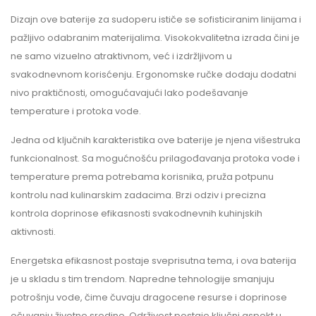
Dizajn ove baterije za sudoperu ističe se sofisticiranim linijama i
pažljivo odabranim materijalima. Visokokvalitetna izrada čini je
ne samo vizuelno atraktivnom, već i izdržljivom u
svakodnevnom korisćenju. Ergonomske ručke dodaju dodatni
nivo praktičnosti, omogućavajući lako podešavanje
temperature i protoka vode.
Jedna od ključnih karakteristika ove baterije je njena višestruka
funkcionalnost. Sa mogućnošću prilagođavanja protoka vode i
temperature prema potrebama korisnika, pruža potpunu
kontrolu nad kulinarskim zadacima. Brzi odziv i precizna
kontrola doprinose efikasnosti svakodnevnih kuhinjskih
aktivnosti.
Energetska efikasnost postaje sveprisutna tema, i ova baterija
je u skladu s tim trendom. Napredne tehnologije smanjuju
potrošnju vode, čime čuvaju dragocene resurse i doprinose
očuvanju životne sredine. Održivost postaje ključni aspekt u