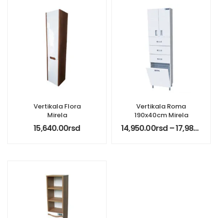
Vertikala Flora
Vertikala Roma
Mirela
190x40cm Mirela
15,640.00
rsd
14,950.00
rsd
–
17,980.00
rs