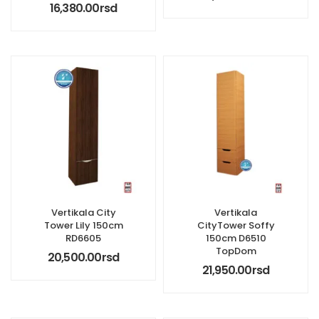
16,380.00
rsd
Vertikala City
Vertikala
Tower Lily 150cm
CityTower Soffy
RD6605
150cm D6510
TopDom
20,500.00
rsd
21,950.00
rsd