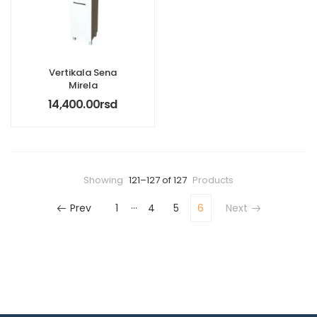
Vertikala Sena
Mirela
14,400.00
rsd
Showing
121–127 of 127
Products
…
Prev
1
4
5
6
Next