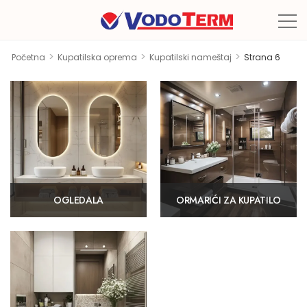
>
>
>
Početna
Kupatilska oprema
Kupatilski nameštaj
Strana 6
OGLEDALA
ORMARIĆI ZA KUPATILO