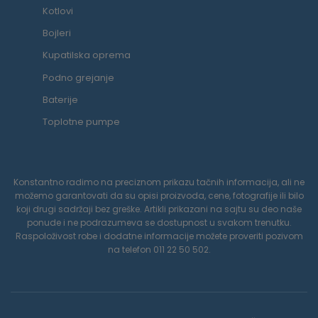
Kotlovi
Bojleri
Kupatilska oprema
Podno grejanje
Baterije
Toplotne pumpe
Konstantno radimo na preciznom prikazu tačnih informacija, ali ne
možemo garantovati da su opisi proizvoda, cene, fotografije ili bilo
koji drugi sadržaji bez greške. Artikli prikazani na sajtu su deo naše
ponude i ne podrazumeva se dostupnost u svakom trenutku.
Raspoloživost robe i dodatne informacije možete proveriti pozivom
na telefon 011 22 50 502.