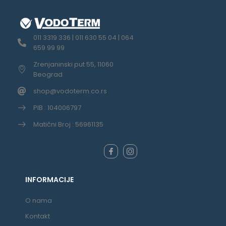
011 3319 336 | 011 630 55 04 | 064
659 99 99
Zrenjaninski put 55, 11060
Beograd
shop@vodoterm.co.rs
PIB : 104006797
Matični Broj : 56961135
INFORMACIJE
O nama
Kontakt