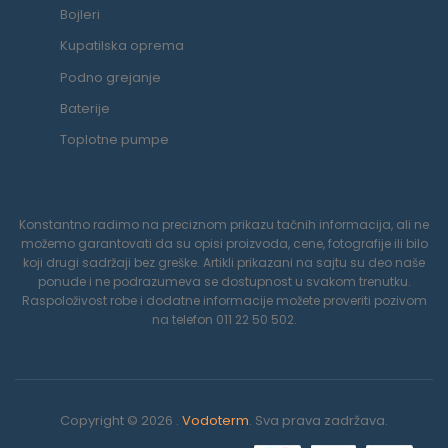
Bojleri
Kupatilska oprema
Podno grejanje
Baterije
Toplotne pumpe
Konstantno radimo na preciznom prikazu tačnih informacija, ali ne
možemo garantovati da su opisi proizvoda, cene, fotografije ili bilo
koji drugi sadržaji bez greške. Artikli prikazani na sajtu su deo naše
ponude i ne podrazumeva se dostupnost u svakom trenutku.
Raspoloživost robe i dodatne informacije možete proveriti pozivom
na telefon 011 22 50 502.
Copyright © 2026 .
Vodoterm
. Sva prava zadržava.