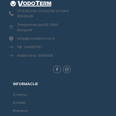
011 3319 336 | 011 630 55 04 | 064
659 99 99
Zrenjaninski put 55, 11060
Beograd
shop@vodoterm.co.rs
PIB : 104006797
Matični Broj : 56961135
INFORMACIJE
O nama
Kontakt
Brendovi