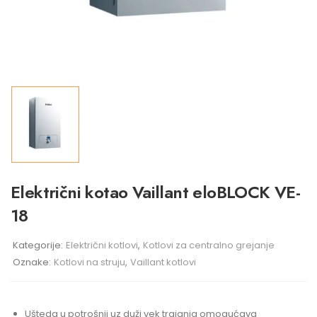
Električni kotao Vaillant eloBLOCK VE-
18
Kategorije:
Električni kotlovi
,
Kotlovi za centralno grejanje
Oznake:
Kotlovi na struju
,
Vaillant kotlovi
Ušteda u potrošnji uz duži vek trajanja omogućava