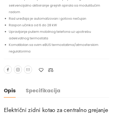
sekvencijalno aktiviranje grejnih spirala sa modulišućim
radom
Rad uređaja je automatzovan i gotovo nečujan
Raspon učinka od 6 do 28 kW
Upravljanje putem mobilnog telefona uz upotrebu
adekvatnog termostata
Komatibilan sa svim eBUS termostatima/atmosferskim
regulatorima
Opis
Specifikacija
Električni zidni kotao za centralno grejanje