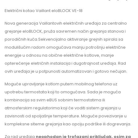
Električni kotao Vaillant eloBLOCK VE-18
Nova generacija Vaillantovih električnih uređaja za centralno
grejanje eloBLOCK, pruža savremen način grejanja stanova i
porodičnih kuća.Sekvencijalno aktiviranje grejnih spirala sa
modulišućim radom omogućava manju potrošnju električne
energije u odnosu na obične električne kotlove, manje
opterećenje eletričnih instalacija i dugotrajnost uređaja. Rad
ovih uređaja je u potpunosti automatizovan i gotovo nečujan.
Moguće upravljanje kotlom putem mobilnog telefona uz
upotrebu termostata koji to omogućava. Sada je moguća
kombinacija sa svim eBUS sobnim termostatima ili
atmosferskim regulatorima koji će voditi sistem grejanja u
zavisnosti od spoljašnje temperature. Moguće povezivanje u
kompleksne siteme grejanja kao opciju podrške ili dogrevanja.
Za rad uređaja
neophodan je trofazani priključak, osim za