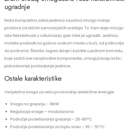
ugradnje
Naša kompaktna zidna jedinica zauzima mnogo manje
prostora od sličnih samostojećih uređaja. To Vam daje mnogo
više fleksibilnosti u odlučivanju gde ćete je ugraditi. Jedinicu
možete postaviti na gotovo svakom mestu u kući, od potkrovlja
do podruma. Štaviše, lagani dizajn i kućište u jednom komadu,
koje sadrži sve neophodne komponente, omogućavaju brže i
jednostavnije postavljanje jedinice.
Ostale karakteristike
Varijabilna snaga za veću proizvodnju električne energije
Snaga na grejanju – 18kW
Regulacija snage – modulaciona
Područje podešavanja grejanja – 25-85°C
Područje podešavanja za toplu vodu – 35 – 70 °C