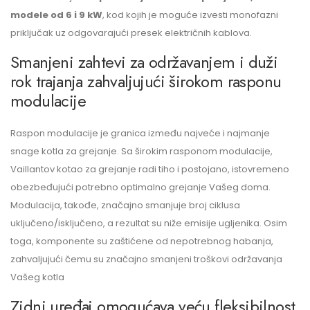
modele od 6 i 9 kW
, kod kojih je moguće izvesti monofazni
priključak uz odgovarajući presek električnih kablova.
Smanjeni zahtevi za održavanjem i duži
rok trajanja zahvaljujući širokom rasponu
modulacije
Raspon modulacije je granica između najveće i najmanje
snage kotla za grejanje. Sa širokim rasponom modulacije,
Vaillantov kotao za grejanje radi tiho i postojano, istovremeno
obezbeđujući potrebno optimalno grejanje Vašeg doma.
Modulacija, takođe, značajno smanjuje broj ciklusa
uključeno/isključeno, a rezultat su niže emisije ugljenika. Osim
toga, komponente su zaštićene od nepotrebnog habanja,
zahvaljujući čemu su značajno smanjeni troškovi održavanja
Vašeg kotla
Zidni uređaj omogućava veću fleksibilnost