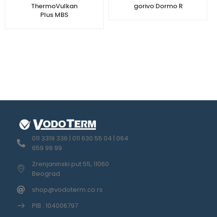
ThermoVulkan
gorivo Dormo R
Plus MBS
011 3319 336 | 011 630 55 04 | 064
659 99 99
Zrenjaninski put 55, 11060
Beograd
shop@vodoterm.co.rs
PIB : 104006797