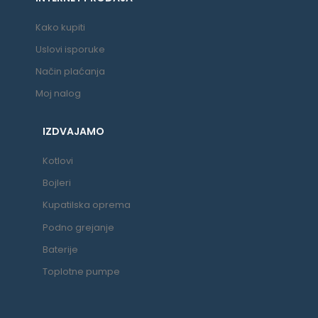
Kako kupiti
Uslovi isporuke
Način plaćanja
Moj nalog
IZDVAJAMO
Kotlovi
Bojleri
Kupatilska oprema
Podno grejanje
Baterije
Toplotne pumpe